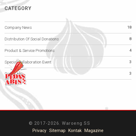
CATEGORY
18
Company News
8
Distribution Of Social Donations
4
Product & Service Promotions
3
Special Collaboration Event
3
Good News
© 2017-2026. Waroeng SS
Privacy
|
Sitemap
|
Kontak
|
Magazine